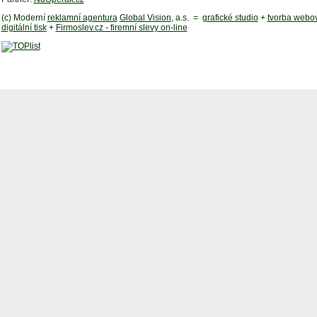
(c) Moderní
reklamní agentura
Global Vision
, a.s. =
grafické studio
+
tvorba webov
digitální tisk
+
Firmoslev.cz - firemní slevy on-line