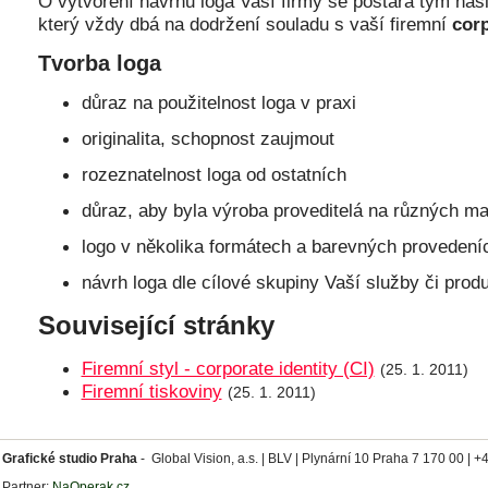
O vytvoření návrhu loga Vaší firmy se postará tým naš
SPIDER - logo
Nadace Ag
SPIDER - logo
Nadace Ag
(logo a identita)
(redesign logotyp
který vždy dbá na dodržení souladu s vaší firemní
corp
Tvorba loga
důraz na použitelnost loga v praxi
originalita, schopnost zaujmout
rozeznatelnost loga od ostatních
důraz, aby byla výroba proveditelá na různých ma
logo v několika formátech a barevných provedení
návrh loga dle cílové skupiny Vaší služby či prod
Související stránky
Firemní styl - corporate identity (CI)
(25. 1. 2011)
Firemní tiskoviny
(25. 1. 2011)
Grafické studio Praha
-
Global Vision, a.s. |
BLV |
Plynární 10 Praha 7 170 00 | +
Partner:
NaOperak.cz